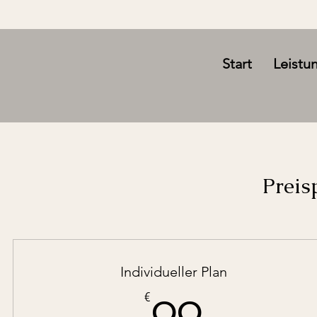
Start
Leistu
Preis
Individueller Plan
99€
€